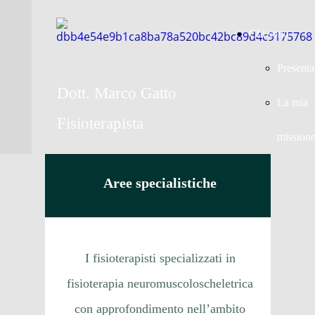
Chi sono
Presenta
Dott. Marco Gatto
La mia
Fisioterapista
mission
Aree specialistiche
I fisioterapisti specializzati in
fisioterapia neuromuscoloscheletrica
con approfondimento nell’ambito