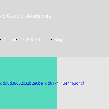
co Gatto Fisioterapista
Contatti
TELE-RIAB
Blog
o
Fisioterapia
ONLINE