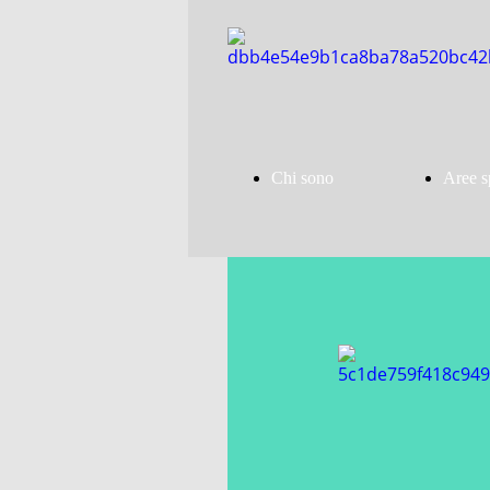
Chi sono
Aree s
Presentazione
La mia