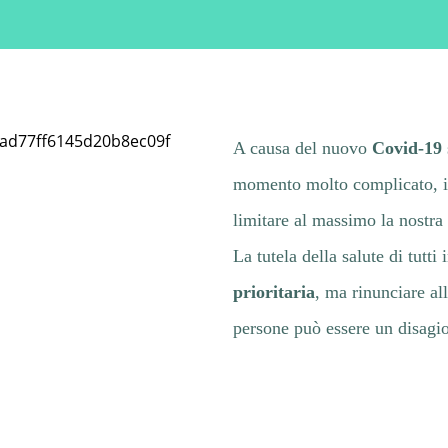
Runner?
TUTTO
Terapia Fisica
Dolore
quello che
Rieducazione
A causa del nuovo
Covid-19
momento molto complicato, in
limitare al massimo la nostra 
persistente
dovresti
Posturale
La tutela della salute di tutt
prioritaria
, ma rinunciare all
persone può essere un disagio
sapere
Manipolazione
Cambiamenti
Viscerale