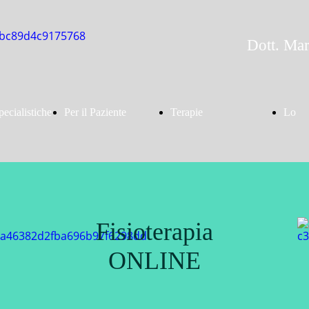
Dott. Mar
pecialistiche
Per il Paziente
Terapie
Lo
Indice
Mal di
Terapia
studi
Fisioterapia
ONLINE
Sei un
schiena:
Manuale