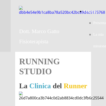
Chi sono
Presenta
Dott. Marco Gatto
La mia
Fisioterapista
mission
RUNNING
STUDIO
La
Clinica
del
Runner