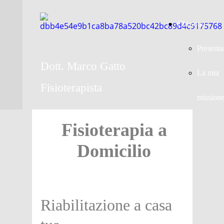
Chi sono
Presenta
Dott. Marco Gatto
La mia
Fisioterapista
mission
Fisioterapia a
Domicilio
Riabilitazione a casa