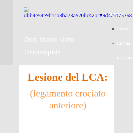
Chi sono
Presenta
Dott. Marco Gatto
La mia
Fisioterapista
mission
Lesione del LCA:
(legamento crociato
anteriore)