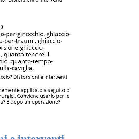
Runner?
TUTTO
Terapia Fisica
90
io-per-ginocchio, ghiaccio-
io-per-traumi, ghiaccio-
Dolore
quello che
Rieducazione
orsione-ghiaccio,
a, quanto-tenere-il-
chio, quanto-tempo-
ulla-caviglia,
persistente
dovresti
Posturale
nemente applicato a seguito di
rurgici. Conviene usarlo per le
glia? E dopo un'operazione?
sapere
Manipolazione
ni e interventi
Cambiamenti
Viscerale