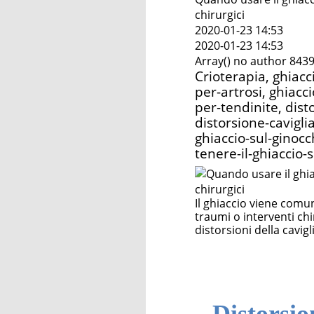
chirurgici
missione
2020-01-23 14:53
2020-01-23 14:53
Array() no author 843
Crioterapia, ghiacc
per-artrosi, ghiacc
per-tendinite, dist
distorsione-cavigli
ghiaccio-sul-ginoc
tenere-il-ghiaccio-s
Il ghiaccio viene comu
traumi o interventi chi
distorsioni della cavi
D
istorsio